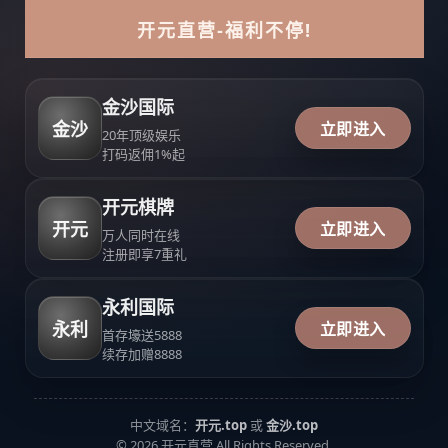
开元直营-福利不停!
金沙国际
金沙
立即进入
20年顶级娱乐
打码返佣1%起
开元棋牌
开元
立即进入
万人同时在线
注册即享7重礼
永利国际
永利
立即进入
首存壕送5888
续存加赠8888
中文域名：
开元.top
或
金沙.top
© 2026 开元直营 All Rights Reserved.